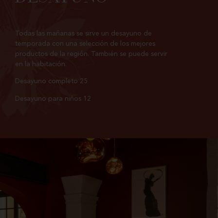
Todas las mañanas se sirve un desayuno de
temporada con una selección de los mejores
productos de la región. También se puede servir
en la habitación.
Desayuno completo 25
Desayuno para niños 12