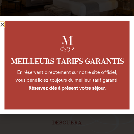
Suite FAMILIAR
MEILLEURS TARIFS GARANTIS
En réservant directement sur notre site officiel,
Nuestra acogedora Suite Familiar dispone de
vous bénéficiez toujours du meilleur tarif garanti.
habitaciones amplias y luminosas. Tiene dos
dormitorios y una terraza con vistas a los
Réservez dès à présent votre séjour.
tejados de la ciudad.
DESCUBRA