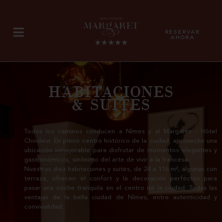
Panel de gestión de cookies
RESERVAR
AHORA
HABITACIONES
& SUITES
Todos los caminos conducen a Nîmes y al Margaret - Hôtel
Chouleur. En pleno centro histórico de la ciudad, aproveche una
ubicación inmejorable para disfrutar de momentos elegantes y
gastronómicos, sinónimo del arte de vivir a la francesa.
Nuestras diez habitaciones y suites, de 24 a 116 m², algunas con
terraza, ofrecen el confort y la decoración perfectos para
pasar una noche tranquila en el centro de la ciudad. Todas las
ventajas de la bella ciudad de Nîmes, entre autenticidad y
convivialidad.