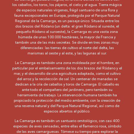
los caballos, los toros, los pájaros, el cielo y el agua. Tierra mágica
de espacios naturales vírgenes, frágil santuario de una flora y
fauna excepcionales en Europa, protegida por el Parque Natural
Regional de la Camarga, es un paisaje único. Situada entre los
dos brazos del Ródano (un delta: el gran Ródano al sureste, el
pequeño Ródano al suroeste), la Camarga es una vasta zona
húmeda de unas 100.000 hectáreas, la mayor de Francia y
también una de las más secretas. Se divide en tres zonas muy
diferenciadas: las tierras de cultivo al norte del delta, las
marismas al oeste y al este, y las lagunas al sur.
La Camarga es también una zona moldeada por el hombre, en
particular por el embalsamiento de los dos brazos del Ródano y el
mar, y el desarrollo de una agricultura adaptada, como el cultivo
del arroz y la recolección de sal. Un centenar de manadas se
dedican a la cría de caballos y toros de Camarga. El caballo es
ante todo el compañero del jardinero, pero también su
herramienta de trabajo. La intervención humana también ha
propiciado la protección del medio ambiente, con la creación de
una reserva natural y del Parque Natural Regional, así como de
espacios abiertos al público.
La Camarga es también un santuario ornitológico, con casi 400
especies de aves censadas, entre ellas el flamenco rosa, símbolo
de las aves camarguesas. Tómese su tiempo para explorar la