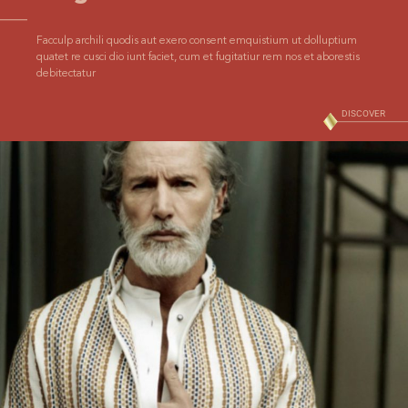
Facculp archili quodis aut exero consent emquistium ut dolluptium
quatet re cusci dio iunt faciet, cum et fugitatiur rem nos et aborestis
debitectatur
DISCOVER