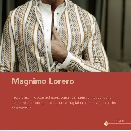
Magnimo Lorero
Facculp archili quodis aut exero consent emquistium ut dolluptium
quatet re cusci dio iunt faciet, cum et fugitatiur rem nos et aborestis
debitectatur
DISCOVER