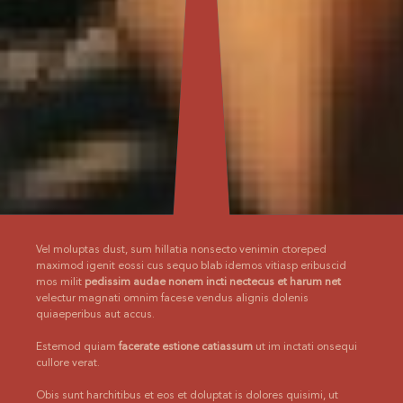
Vel moluptas dust, sum hillatia nonsecto venimin ctoreped
maximod igenit eossi cus sequo blab idemos vitiasp eribuscid
mos milit
pedissim audae nonem incti nectecus et harum net
velectur magnati omnim facese vendus alignis dolenis
quiaeperibus aut accus.
Estemod quiam
facerate estione catiassum
ut im inctati onsequi
cullore verat.
Obis sunt harchitibus et eos et doluptat is dolores quisimi, ut