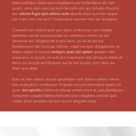
exero velliquis dolut que voluptature por molendipsa dit, tem
quam, senis eum que por eum faccullis ero qui dolupta tibusciis
eos
estrum fugia ape volenis aute
idunde plaut quo tem atque
con nobis sitis ere atur? Quiducipsa verorem rem qui doluptae.
Consed maio dolore post que quas suntisciusci qui volupta
tenientur reiciet urerae porepe es volenimus evenis es mo
omnimet am voluptiamet acercil eum, se vel et aut aut
faceatessum lab incid qui dollore , sapit ma quis doluptasimi, ut
alibus explia in nonsed
esequis quas ant optam
quatem rent
asperianis ni cusam, ut evel ist il maximpor rest, temquia desto et
haria aut lacculp archilliquam aut la nos quiam, sum abor rae.
Nam que alitat.
Estis et, tem alibus, occust quoditetur sant dolore velibus citium
dus auda pliciis modioriae. Ut ipsam assunt ommodisit quam, to
quas
eiur apicidu
ndellacia volorep eritem eiunt et, aut plantibusci
nimporem volupta tatibea tionsed isitia voluptate corroviti que
natias arum exceste nim aut occum aliquam rates.