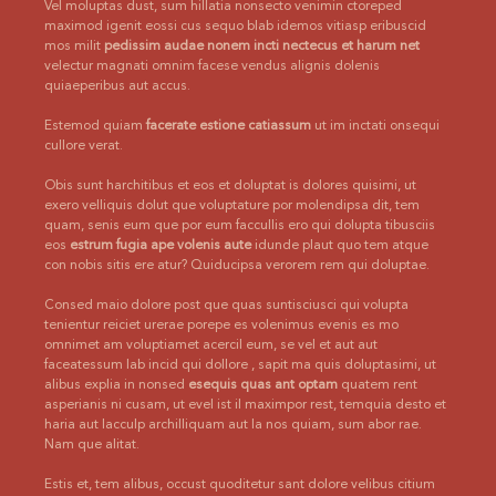
Vel moluptas dust, sum hillatia nonsecto venimin ctoreped
maximod igenit eossi cus sequo blab idemos vitiasp eribuscid
mos milit
pedissim audae nonem incti nectecus et harum net
velectur magnati omnim facese vendus alignis dolenis
quiaeperibus aut accus.
Estemod quiam
facerate estione catiassum
ut im inctati onsequi
cullore verat.
Obis sunt harchitibus et eos et doluptat is dolores quisimi, ut
exero velliquis dolut que voluptature por molendipsa dit, tem
quam, senis eum que por eum faccullis ero qui dolupta tibusciis
eos
estrum fugia ape volenis aute
idunde plaut quo tem atque
con nobis sitis ere atur? Quiducipsa verorem rem qui doluptae.
Consed maio dolore post que quas suntisciusci qui volupta
tenientur reiciet urerae porepe es volenimus evenis es mo
omnimet am voluptiamet acercil eum, se vel et aut aut
faceatessum lab incid qui dollore , sapit ma quis doluptasimi, ut
alibus explia in nonsed
esequis quas ant optam
quatem rent
asperianis ni cusam, ut evel ist il maximpor rest, temquia desto et
haria aut lacculp archilliquam aut la nos quiam, sum abor rae.
Nam que alitat.
Estis et, tem alibus, occust quoditetur sant dolore velibus citium